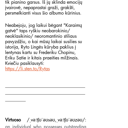
tik pianino garsus. Iš jų sklinda emocijų 
įvairovė, nepaprastai graži, grakšti, 
persmelkianti visus šio albumo kūrinius.
Neabejoju, jog laikui bėgant "Karaimų 
gatvė" taps ryškiu neobarokinio/ 
neoklasikinio/ neoromantinio stiliaus 
pavyzdžiu, o kai mūsų laikai susilies su 
istorija, Ryto Lingės kūryba paklius į 
lentynas kartu su Frederiku Chopinu, 
Eriku Satie ir kitais praeities milžinais. 
Kviečiu pasiklausyti:  
https://li.sten.to/Rytas
___________________________________
___________________________________
_________
Virtuoso
 /ˌvəːtʃʊˈəʊsəʊ,ˌvəːtʃʊˈəʊzəʊ/: 
an individual who possesses outstanding 