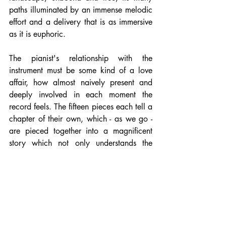
paths illuminated by an immense melodic 
effort and a delivery that is as immersive 
as it is euphoric.
The pianist's relationship with the 
instrument must be some kind of a love 
affair, how almost naively present and 
deeply involved in each moment the 
record feels. The fifteen pieces each tell a 
chapter of their own, which - as we go - 
are pieced together into a magnificent 
story which not only understands the 
human condition, but also the existence 
at large, a word-less sonic novel 
complete with heroes and adversaries, 
loss and gain, pain and love, joy and 
sadness, as well as an ever-present 
blatant appreciation for beauty which 