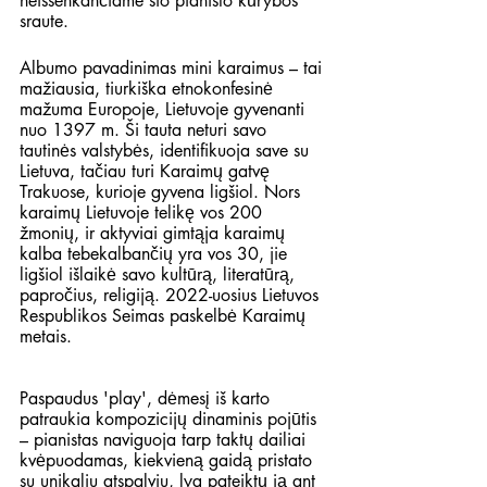
neišsenkančiame šio pianisto kūrybos 
sraute. 
Albumo pavadinimas mini karaimus – tai 
mažiausia, tiurkiška etnokonfesinė 
mažuma Europoje, Lietuvoje gyvenanti 
nuo 1397 m. Ši tauta neturi savo 
tautinės valstybės, identifikuoja save su 
Lietuva, tačiau turi Karaimų gatvę 
Trakuose, kurioje gyvena ligšiol. Nors 
karaimų Lietuvoje telikę vos 200 
žmonių, ir aktyviai gimtąja karaimų 
kalba tebekalbančių yra vos 30, jie 
ligšiol išlaikė savo kultūrą, literatūrą, 
papročius, religiją. 2022-uosius Lietuvos 
Respublikos Seimas paskelbė Karaimų 
metais.    
Paspaudus 'play', dėmesį iš karto 
patraukia kompozicijų dinaminis pojūtis 
– pianistas naviguoja tarp taktų dailiai 
kvėpuodamas, kiekvieną gaidą pristato 
su unikaliu atspalviu, lyg pateiktų ją ant 