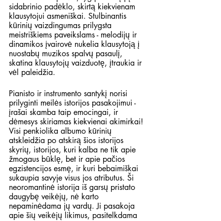
sidabrinio padėklo, skirtą kiekvienam 
klausytojui asmeniškai. Stulbinantis 
kūrinių vaizdingumas prilygsta 
meistriškiems paveikslams - melodijų ir 
dinamikos įvairovė nukelia klausytoją į 
nuostabų muzikos spalvų pasaulį, 
skatina klausytojų vaizduotę, įtraukia ir 
vėl paleidžia.  
Pianisto ir instrumento santykį norisi 
prilyginti meilės istorijos pasakojimui - 
įrašai skamba taip emocingai, ir 
dėmesys skiriamas kiekvienai akimirkai! 
Visi penkiolika albumo kūrinių 
atskleidžia po atskirą šios istorijos 
skyrių, istorijos, kuri kalba ne tik apie 
žmogaus būklę, bet ir apie pačios 
egzistencijos esmę, ir kuri bebaimiškai 
sukaupia savyje visus jos atributus. Ši 
neoromantinė istorija iš garsų pristato 
daugybę veikėjų, nė karto 
nepaminėdama jų vardų. Ji pasakoja 
apie šių veikėjų likimus, pasitelkdama 