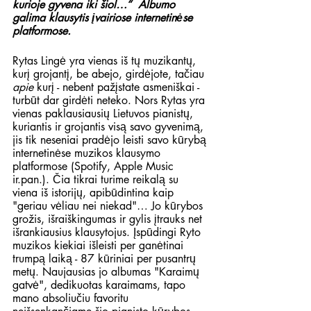
kurioje gyvena iki šiol…“  Albumo 
galima klausytis įvairiose internetinėse 
platformose.
Rytas Lingė yra vienas iš tų muzikantų, 
kurį grojantį, be abejo, girdėjote, tačiau 
apie
 kurį - nebent pažįstate asmeniškai - 
turbūt dar girdėti neteko. Nors Rytas yra 
vienas paklausiausių Lietuvos pianistų, 
kuriantis ir grojantis visą savo gyvenimą, 
jis tik neseniai pradėjo leisti savo kūrybą 
internetinėse muzikos klausymo 
platformose (Spotify, Apple Music 
ir.pan.). Čia tikrai turime reikalą su 
viena iš istorijų, apibūdintina kaip 
"geriau vėliau nei niekad"… Jo kūrybos 
grožis, išraiškingumas ir gylis įtrauks net 
išrankiausius klausytojus. Įspūdingi Ryto 
muzikos kiekiai išleisti per ganėtinai 
trumpą laiką - 87 kūriniai per pusantrų 
metų. Naujausias jo albumas "Karaimų 
gatvė", dedikuotas karaimams, tapo 
mano absoliučiu favoritu 